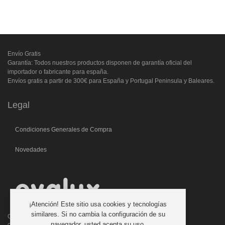
Envío Gratis
Garantía: Todos nuestros productos disponen de garantía oficial del
importador o fabricante para españa.
Envíos gratis a partir de 300€ para España y Portugal Peninsula y Baleares.
Legal
Condiciones Generales de Compra
Novedades
¡Atención! Este sitio usa cookies y tecnologías
similares. Si no cambia la configuración de su
C/. Laforja, 46
navegador, usted acepta su uso.