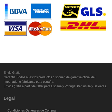
Envío Gratis
Garantía: Todos nuestros productos disponen de garantía oficial del
importador o fabricante para españa.
Envíos gratis a partir de 300€ para España y Portugal Peninsula y Baleares.
Legal
Condiciones Generales de Compra