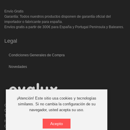
Envío Gratis
Garantía: Todos nuestros productos disponen de garantía oficial del
importador o fabricante para españa.
Envíos gratis a partir de 300€ para España y Portugal Peninsula y Baleares.
Legal
Condiciones Generales de Compra
Novedades
¡Atención! Este sitio usa cookies y tecnologías
similares. Si no cambia la configuración de su
C/. Laforja, 46
navegador, usted acepta su uso.
08006 BARCELONA (ESPAÑA)
Teléfono: 933 210 593 - 619 711 900
Horario atencion telefonica: 9:00 a 14:00 Tardes con cita previa
Acepto
Consultas:evalux@evalux.com