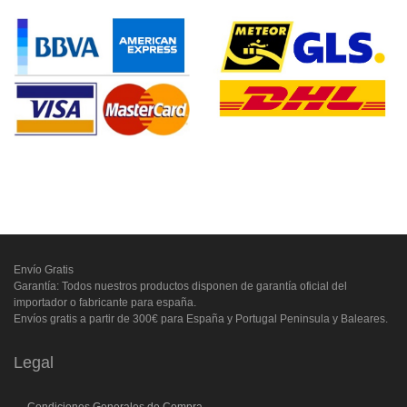
Envío Gratis
Garantía: Todos nuestros productos disponen de garantía oficial del
importador o fabricante para españa.
Envíos gratis a partir de 300€ para España y Portugal Peninsula y Baleares.
Legal
Condiciones Generales de Compra