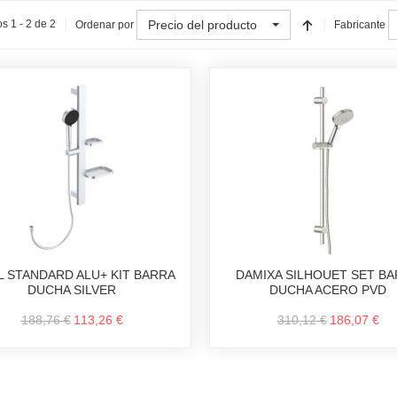
Precio del producto
s 1 - 2 de 2
Ordenar por
Fabricante
L STANDARD ALU+ KIT BARRA
DAMIXA SILHOUET SET B
DUCHA SILVER
DUCHA ACERO PVD
188,76 €
113,26 €
310,12 €
186,07 €