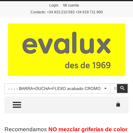
Login
Mi cuenta
Contacto: +34 933.210.593 +34 619 711 900
Buscar
Busc
- - - - BARRA+DUCHA+FLEXO acabado CROMO
TOGGLE MENU
Recomendamos
NO mezclar griferías de color