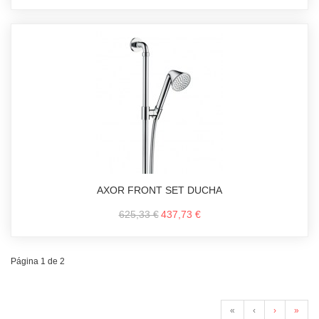
AXOR FRONT SET DUCHA
625,33 €
437,73 €
Página 1 de 2
«
‹
›
»