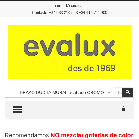
Login
Mi cuenta
Contacto: +34 933.210.593 +34 619 711 900
Buscar
Busc
- - - - BRAZO DUCHA MURAL acabado CROMO
TOGGLE MENU
Recomendamos
NO mezclar griferías de color