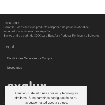
Envío Gratis
Garantía: Todos nuestros productos disponen de garantía oficial del
importador o fabricante para españa.
Envíos gratis a partir de 300€ para España y Portugal Peninsula y Baleares.
Legal
Condiciones Generales de Compra
Novedades
¡Atención! Este sitio usa cookies y tecnologías
similares. Si no cambia la configuración de su
C/. Laforja, 46
navegador, usted acepta su uso.
08006 BARCELONA (ESPAÑA)