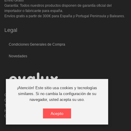
Envío Gratis
Garantía: Todos nuestros productos disponen de garantía oficial del
importador o fabricante para españa.
Envíos gratis a partir de 300€ para España y Portugal Peninsula y Baleares.
Legal
Condiciones Generales de Compra
Novedades
¡Atención! Este sitio usa cookies y tecnologías
similares. Si no cambia la configuración de su
C/. Laforja, 46
navegador, usted acepta su uso.
08006 BARCELONA (ESPAÑA)
Teléfono: 933 210 593 - 619 711 900
Horario atencion telefonica: 9:00 a 14:00 Tardes con cita previa
Acepto
Consultas:evalux@evalux.com