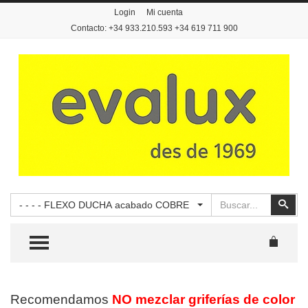
Login
Mi cuenta
Contacto: +34 933.210.593 +34 619 711 900
Buscar
Busc
- - - - FLEXO DUCHA acabado COBRE
TOGGLE MENU
Recomendamos
NO mezclar griferías de color