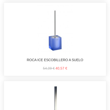
ROCA ICE ESCOBILLERO A SUELO
54,09 €
40,57 €