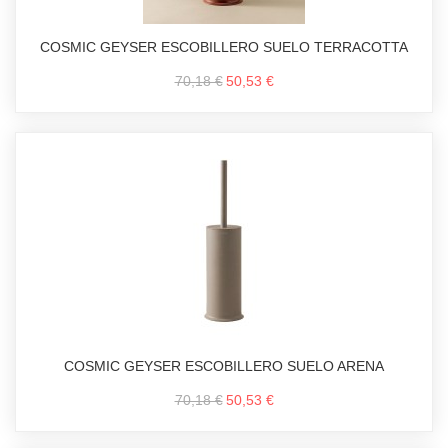
COSMIC GEYSER ESCOBILLERO SUELO TERRACOTTA
70,18 €
50,53 €
COSMIC GEYSER ESCOBILLERO SUELO ARENA
70,18 €
50,53 €