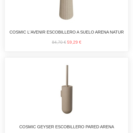
COSMIC L'AVENIR ESCOBILLERO A SUELO ARENA NATUR
84,70 €
59,29 €
COSMIC GEYSER ESCOBILLERO PARED ARENA