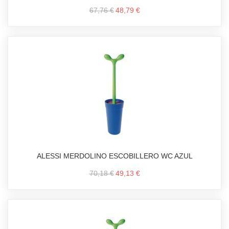
67,76 €
48,79 €
ALESSI MERDOLINO ESCOBILLERO WC AZUL
70,18 €
49,13 €