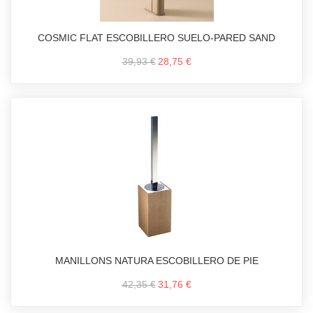
COSMIC FLAT ESCOBILLERO SUELO-PARED SAND
39,93 €
28,75 €
MANILLONS NATURA ESCOBILLERO DE PIE
42,35 €
31,76 €