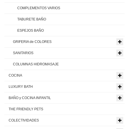
COMPLEMENTOS VARIOS
TABURETE BAÑO
ESPEJOS BAÑO
GRIFERIA de COLORES
SANITARIOS
COLUMNAS HIDROMASAJE
COCINA
LUXURY BATH
BAÑO y COCINA INFANTIL
THE FRIENDLY PETS
COLECTIVIDADES