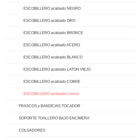
ESCOBILLERO acabado NEGRO
ESCOBILLERO acabado ORO
ESCOBILLERO acabado BRONCE
ESCOBILLERO acabado ACERO
ESCOBILLERO acabado BLANCO
ESCOBILLERO acabado LATON VIEJO
ESCOBILLERO acabado COBRE
ESCOBILLERO acabados varios
FRASCOS y BANDEJAS TOCADOR
SOPORTE TOALLERO BAJO ENCIMERA
COLGADORES