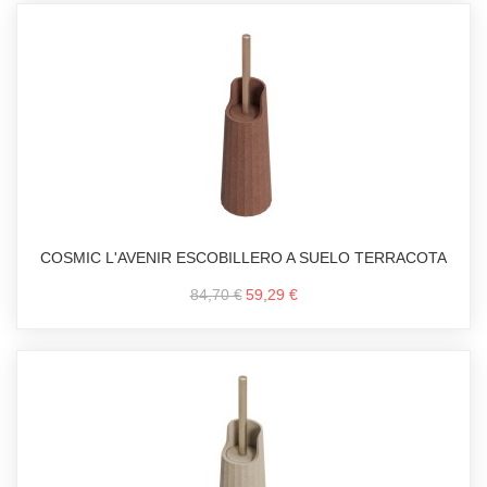
COSMIC L'AVENIR ESCOBILLERO A SUELO TERRACOTA
84,70 €
59,29 €