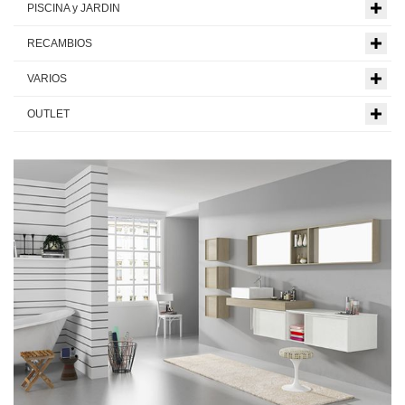
PISCINA y JARDIN
RECAMBIOS
VARIOS
OUTLET