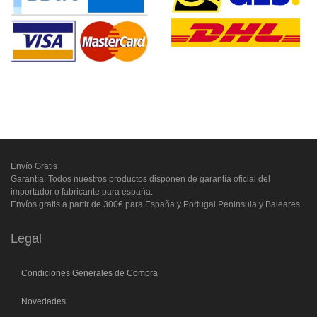
Envío Gratis
Garantía: Todos nuestros productos disponen de garantía oficial del
importador o fabricante para españa.
Envíos gratis a partir de 300€ para España y Portugal Peninsula y Baleares.
Legal
Condiciones Generales de Compra
Novedades