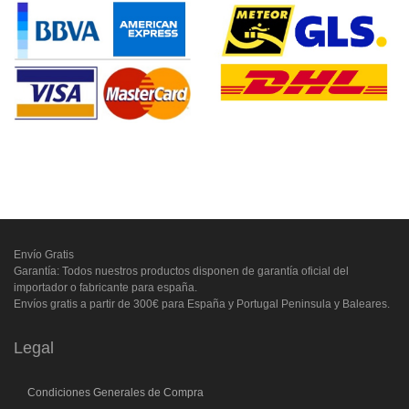
Envío Gratis
Garantía: Todos nuestros productos disponen de garantía oficial del
importador o fabricante para españa.
Envíos gratis a partir de 300€ para España y Portugal Peninsula y Baleares.
Legal
Condiciones Generales de Compra