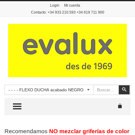
Login
Mi cuenta
Contacto: +34 933.210.593 +34 619 711 900
Buscar
Busc
- - - - FLEXO DUCHA acabado NEGRO
TOGGLE MENU
Recomendamos
NO mezclar griferías de color