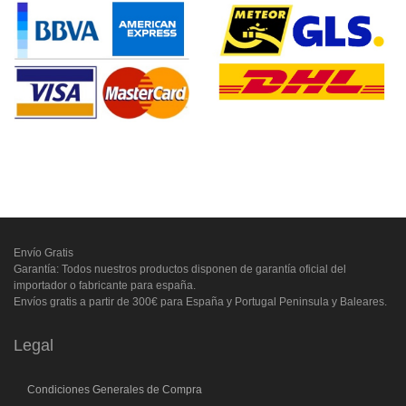
Envío Gratis
Garantía: Todos nuestros productos disponen de garantía oficial del
importador o fabricante para españa.
Envíos gratis a partir de 300€ para España y Portugal Peninsula y Baleares.
Legal
Condiciones Generales de Compra