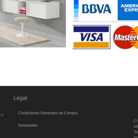
Legal
l
Condiciones Generales de Compra
a y
C/
Novedades
0
Te
Ho