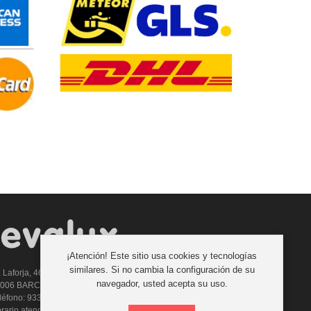
¡Atención! Este sitio usa cookies y tecnologías
similares. Si no cambia la configuración de su
. Laforja, 46
navegador, usted acepta su uso.
8006 BARCELONA (ESPAÑA)
léfono: 933 210 593 - 619 711 900
rario atencion telefonica: 9:00 a 14:00 Tardes con cita previa