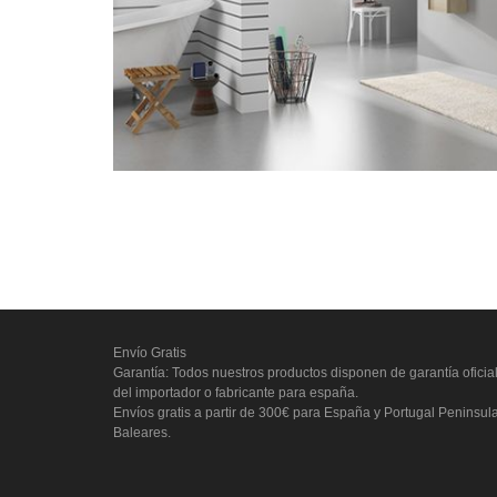
Envío Gratis
Garantía: Todos nuestros productos disponen de garantía oficia
del importador o fabricante para españa.
Envíos gratis a partir de 300€ para España y Portugal Peninsul
Baleares.