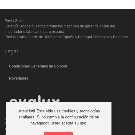
Envío Gratis
Garantía: Todos nuestros productos disponen de garantía oficial del
importador o fabricante para españa.
Envíos gratis a partir de 300€ para España y Portugal Peninsula y Baleares.
Legal
Condiciones Generales de Compra
Novedades
¡Atención! Este sitio usa cookies y tecnologías
similares. Si no cambia la configuración de su
C/. Laforja, 46
navegador, usted acepta su uso.
08006 BARCELONA (ESPAÑA)
Teléfono: 933 210 593 - 619 711 900
Horario atencion telefonica: 9:00 a 14:00 Tardes con cita previa