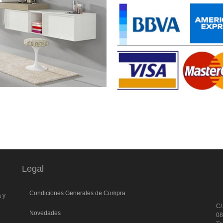
Legal
l
Condiciones Generales de Compra
a y
C/
Novedades
0