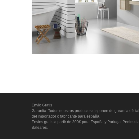
Envío Gratis
Garantía: Todos nuestros productos disponen de garantía oficia
del importador o fabricante para españa.
Envíos gratis a partir de 300€ para España y Portugal Peninsul
Baleares.