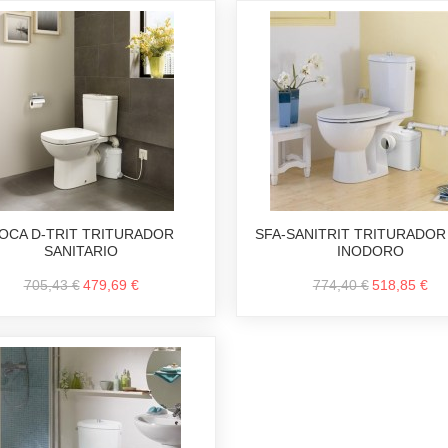
OCA D-TRIT TRITURADOR
SFA-SANITRIT TRITURADOR
SANITARIO
INODORO
705,43 €
479,69 €
774,40 €
518,85 €