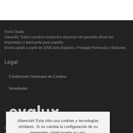
Envío Gratis
Garantía: Todos nuestros productos disponen de garantía oficial del
importador o fabricante para españa.
Envíos gratis a partir de 300€ para España y Portugal Peninsula y Baleares.
Legal
Condiciones Generales de Compra
Novedades
¡Atención! Este sitio usa cookies y tecnologías
similares. Si no cambia la configuración de su
C/. Laforja, 46
navegador, usted acepta su uso.