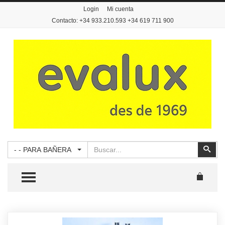
Login
Mi cuenta
Contacto: +34 933.210.593 +34 619 711 900
Buscar
Busc
- - PARA BAÑERA
TOGGLE MENU