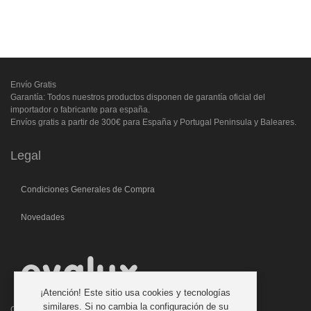
Envío Gratis
Garantía: Todos nuestros productos disponen de garantía oficial del
importador o fabricante para españa.
Envíos gratis a partir de 300€ para España y Portugal Peninsula y Baleares.
Legal
Condiciones Generales de Compra
Novedades
¡Atención! Este sitio usa cookies y tecnologías
similares. Si no cambia la configuración de su
C/. Laforja, 46