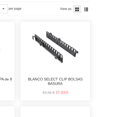
per page
View as:
A de 8
BLANCO SELECT CLIP BOLSAS
BASURA
43,56 €
37,03 €