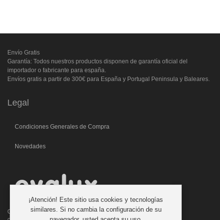
Envío Gratis
Garantía: Todos nuestros productos disponen de garantía oficial del
importador o fabricante para españa.
Envíos gratis a partir de 300€ para España y Portugal Peninsula y Baleares.
Legal
Condiciones Generales de Compra
Novedades
¡Atención! Este sitio usa cookies y tecnologías
similares. Si no cambia la configuración de su
C/. Laforja, 46
navegador, usted acepta su uso.