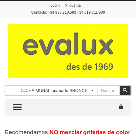
Login
Mi cuenta
Contacto: +34 933.210.593 +34 619 711 900
Buscar
Busc
- - - - DUCHA MURAL acabado BRONCE
TOGGLE MENU
Recomendamos
NO mezclar griferías de color