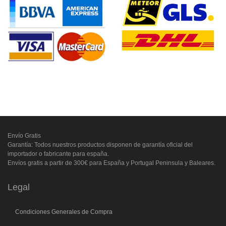
Envío Gratis
Garantía: Todos nuestros productos disponen de garantía oficial del
importador o fabricante para españa.
Envíos gratis a partir de 300€ para España y Portugal Peninsula y Baleares.
Legal
Condiciones Generales de Compra