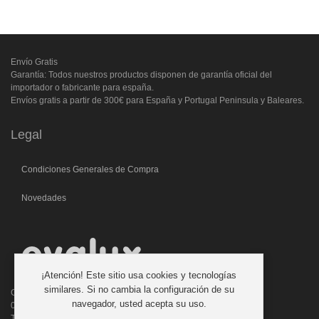
Envío Gratis
Garantía: Todos nuestros productos disponen de garantía oficial del
importador o fabricante para españa.
Envíos gratis a partir de 300€ para España y Portugal Peninsula y Baleares.
Legal
Condiciones Generales de Compra
Novedades
¡Atención! Este sitio usa cookies y tecnologías
similares. Si no cambia la configuración de su
C/. Laforja, 46
navegador, usted acepta su uso.
08006 BARCELONA (ESPAÑA)
Teléfono: 933 210 593 - 619 711 900