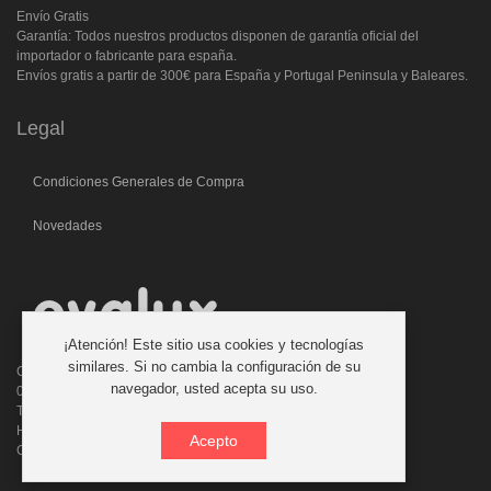
Envío Gratis
Garantía: Todos nuestros productos disponen de garantía oficial del
importador o fabricante para españa.
Envíos gratis a partir de 300€ para España y Portugal Peninsula y Baleares.
Legal
Condiciones Generales de Compra
Novedades
¡Atención! Este sitio usa cookies y tecnologías
similares. Si no cambia la configuración de su
C/. Laforja, 46
navegador, usted acepta su uso.
08006 BARCELONA (ESPAÑA)
Teléfono: 933 210 593 - 619 711 900
Horario atencion telefonica: 9:00 a 14:00 Tardes con cita previa
Acepto
Consultas:evalux@evalux.com