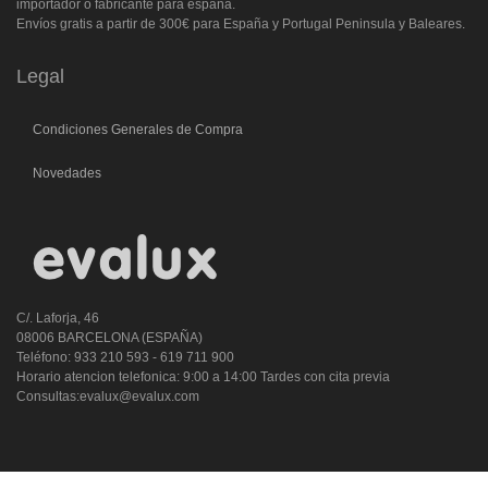
importador o fabricante para españa.
Envíos gratis a partir de 300€ para España y Portugal Peninsula y Baleares.
Legal
Condiciones Generales de Compra
Novedades
C/. Laforja, 46
08006 BARCELONA (ESPAÑA)
Teléfono: 933 210 593 - 619 711 900
Horario atencion telefonica: 9:00 a 14:00 Tardes con cita previa
Consultas:evalux@evalux.com