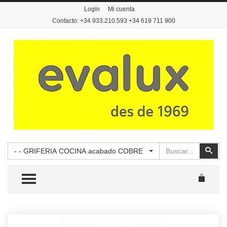
Login
Mi cuenta
Contacto: +34 933.210.593 +34 619 711 900
Buscar
Busc
- - GRIFERIA COCINA acabado COBRE
TOGGLE MENU