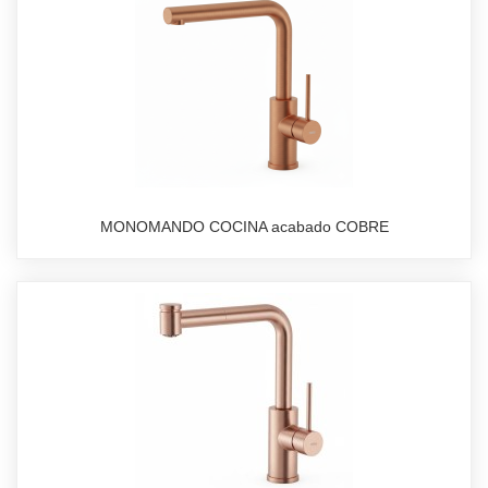
MONOMANDO COCINA acabado COBRE