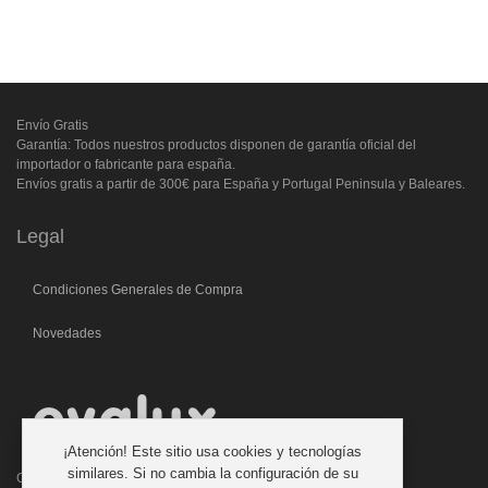
Envío Gratis
Garantía: Todos nuestros productos disponen de garantía oficial del
importador o fabricante para españa.
Envíos gratis a partir de 300€ para España y Portugal Peninsula y Baleares.
Legal
Condiciones Generales de Compra
Novedades
¡Atención! Este sitio usa cookies y tecnologías
similares. Si no cambia la configuración de su
C/. Laforja, 46