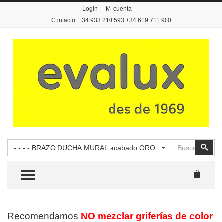
Login
Mi cuenta
Contacto: +34 933.210.593 +34 619 711 900
Buscar
Busc
- - - - BRAZO DUCHA MURAL acabado ORO
TOGGLE MENU
Recomendamos
NO mezclar griferías de color