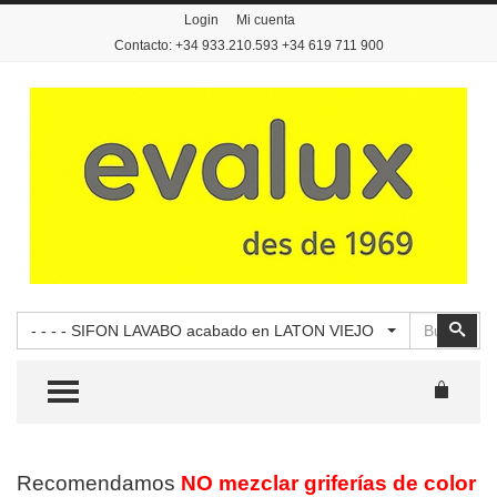
Login
Mi cuenta
Contacto: +34 933.210.593 +34 619 711 900
Buscar
Busc
- - - - SIFON LAVABO acabado en LATON VIEJO
TOGGLE MENU
Recomendamos
NO mezclar griferías de color