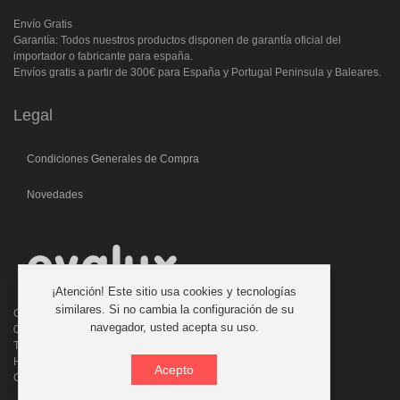
Envío Gratis
Garantía: Todos nuestros productos disponen de garantía oficial del
importador o fabricante para españa.
Envíos gratis a partir de 300€ para España y Portugal Peninsula y Baleares.
Legal
Condiciones Generales de Compra
Novedades
¡Atención! Este sitio usa cookies y tecnologías
similares. Si no cambia la configuración de su
C/. Laforja, 46
navegador, usted acepta su uso.
08006 BARCELONA (ESPAÑA)
Teléfono: 933 210 593 - 619 711 900
Horario atencion telefonica: 9:00 a 14:00 Tardes con cita previa
Acepto
Consultas:evalux@evalux.com