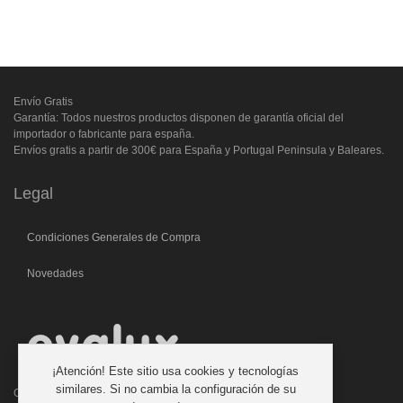
Envío Gratis
Garantía: Todos nuestros productos disponen de garantía oficial del
importador o fabricante para españa.
Envíos gratis a partir de 300€ para España y Portugal Peninsula y Baleares.
Legal
Condiciones Generales de Compra
Novedades
¡Atención! Este sitio usa cookies y tecnologías
similares. Si no cambia la configuración de su
C/. Laforja, 46