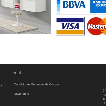
Legal
l
Condiciones Generales de Compra
a y
C/
Novedades
0
Te
Ho