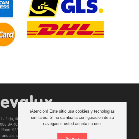
¡Atención! Este sitio usa cookies y tecnologías
similares. Si no cambia la configuración de su
. Laforja, 46
navegador, usted acepta su uso.
8006 BARCELONA (ESPAÑA)
léfono: 933 210 593 - 619 711 900
rario atencion telefonica: 9:00 a 14:00 Tardes con cita previa
Acepto