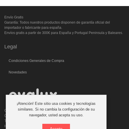
Envío Gratis
Garantía: Todos nuestros productos disponen de garantía oficial del
importador o fabricante para españa.
Envíos gratis a partir de 300€ para España y Portugal Peninsula y Baleares.
Legal
Condiciones Generales de Compra
Novedades
¡Atención! Este sitio usa cookies y tecnologías
similares. Si no cambia la configuración de su
C/. Laforja, 46
navegador, usted acepta su uso.
08006 BARCELONA (ESPAÑA)
Teléfono: 933 210 593 - 619 711 900
Horario atencion telefonica: 9:00 a 14:00 Tardes con cita previa
Acepto