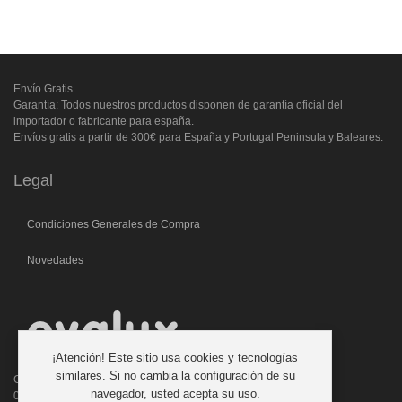
Envío Gratis
Garantía: Todos nuestros productos disponen de garantía oficial del
importador o fabricante para españa.
Envíos gratis a partir de 300€ para España y Portugal Peninsula y Baleares.
Legal
Condiciones Generales de Compra
Novedades
¡Atención! Este sitio usa cookies y tecnologías
similares. Si no cambia la configuración de su
C/. Laforja, 46
navegador, usted acepta su uso.
08006 BARCELONA (ESPAÑA)