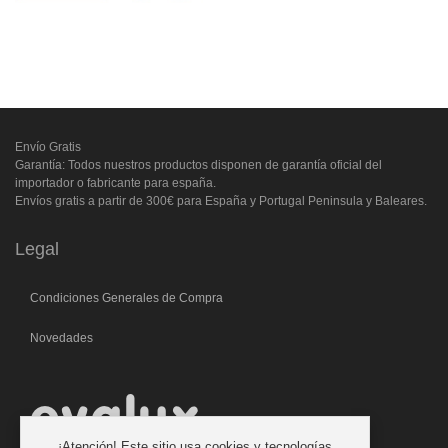
Envío Gratis
Garantía: Todos nuestros productos disponen de garantía oficial del
importador o fabricante para españa.
Envíos gratis a partir de 300€ para España y Portugal Peninsula y Baleares.
Legal
Condiciones Generales de Compra
Novedades
¡Atención! Este sitio usa cookies y tecnologías