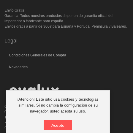
Envío Gratis
Garantía: Todos nuestros productos disponen de garantía oficial del
importador o fabricante para españa.
Envíos gratis a partir de 300€ para España y Portugal Peninsula y Baleares.
Legal
Condiciones Generales de Compra
Novedades
¡Atención! Este sitio usa cookies y tecnologías
similares. Si no cambia la configuración de su
C/. Laforja, 46
navegador, usted acepta su uso.
08006 BARCELONA (ESPAÑA)
Teléfono: 933 210 593 - 619 711 900
Horario atencion telefonica: 9:00 a 14:00 Tardes con cita previa
Acepto
Consultas:evalux@evalux.com