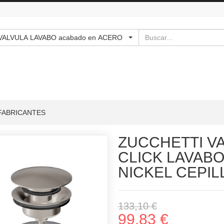
Buscar
- - - VALVULA LAVABO acabado en ACERO
FABRICANTES
ZUCCHETTI V
CLICK LAVABO
NICKEL CEPI
133,10 €
99,83 €