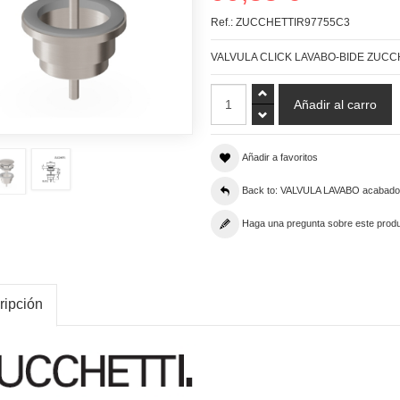
Ref.:
ZUCCHETTIR97755C3
VALVULA CLICK LAVABO-BIDE ZUCC
Añadir a favoritos
Back to: VALVULA LAVABO acabad
Haga una pregunta sobre este prod
ripción