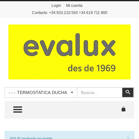
Login
Mi cuenta
Contacto: +34 933.210.593 +34 619 711 900
Buscar
Busc
- - - TERMOSTATICA DUCHA
TOGGLE MENU
Cer
×
Notificación
404 El producto no existe.