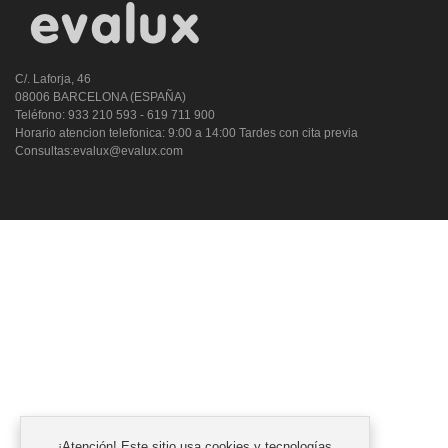
C/. Laforja, 46
08006 BARCELONA (ESPAÑA)
Teléfono: 933 210 593 - 619 711 900
Horario atencion telefonica: 9:00 a 14:00 Tardes con cita previa
Consultas:evalux@evalux.com
¡Atención! Este sitio usa cookies y tecnologías