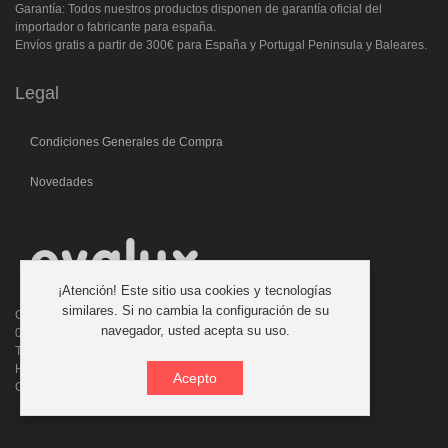
Garantía: Todos nuestros productos disponen de garantía oficial del
importador o fabricante para españa.
Envíos gratis a partir de 300€ para España y Portugal Peninsula y Baleares.
Legal
Condiciones Generales de Compra
Novedades
¡Atención! Este sitio usa cookies y tecnologías
similares. Si no cambia la configuración de su
C/. Laforja, 46
navegador, usted acepta su uso.
08006 BARCELONA (ESPAÑA)
Teléfono: 933 210 593 - 619 711 900
Horario atencion telefonica: 9:00 a 14:00 Tardes con cita previa
Acepto
Consultas:evalux@evalux.com