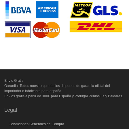
Envío Gratis
Garantía: Todos nuestros productos disponen de garantía oficial del
importador o fabricante para españa.
Envíos gratis a partir de 300€ para España y Portugal Peninsula y Baleares.
Legal
Condiciones Generales de Compra