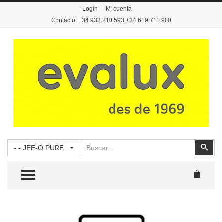
Login
Mi cuenta
Contacto: +34 933.210.593 +34 619 711 900
Buscar
Busc
- - JEE-O PURE
TOGGLE MENU