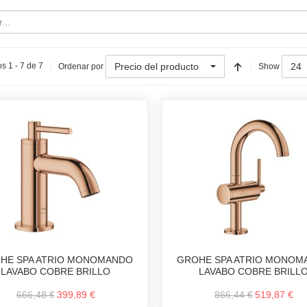
Precio del producto
24
s 1 - 7 de 7
Ordenar por
Show
HE SPA ATRIO MONOMANDO
GROHE SPA ATRIO MONOM
LAVABO COBRE BRILLO
LAVABO COBRE BRILL
666,48 €
399,89 €
866,44 €
519,87 €