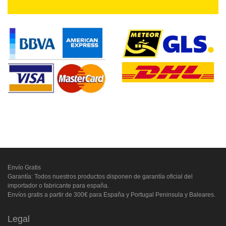
Envío Gratis
Garantía: Todos nuestros productos disponen de garantía oficial del
importador o fabricante para españa.
Envíos gratis a partir de 300€ para España y Portugal Peninsula y Baleares.
Legal