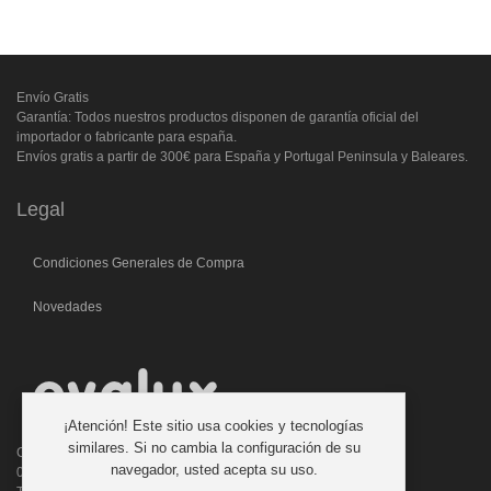
Envío Gratis
Garantía: Todos nuestros productos disponen de garantía oficial del
importador o fabricante para españa.
Envíos gratis a partir de 300€ para España y Portugal Peninsula y Baleares.
Legal
Condiciones Generales de Compra
Novedades
¡Atención! Este sitio usa cookies y tecnologías
similares. Si no cambia la configuración de su
C/. Laforja, 46
navegador, usted acepta su uso.
08006 BARCELONA (ESPAÑA)