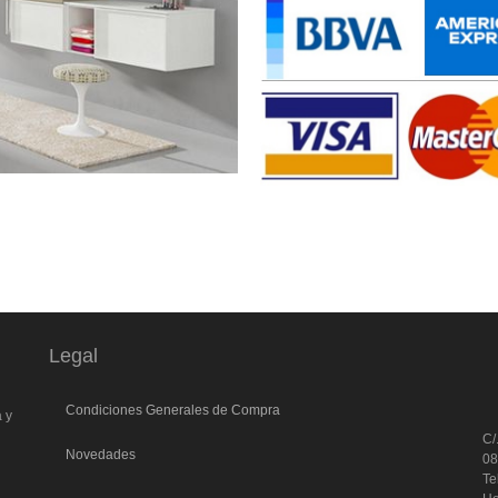
Legal
l
Condiciones Generales de Compra
a y
C/
Novedades
0
Te