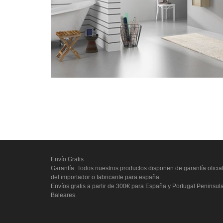
Envío Gratis
Garantía: Todos nuestros productos disponen de garantía oficia
del importador o fabricante para españa.
Envíos gratis a partir de 300€ para España y Portugal Peninsul
Baleares.