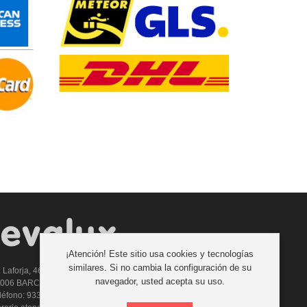
¡Atención! Este sitio usa cookies y tecnologías
similares. Si no cambia la configuración de su
. Laforja, 46
navegador, usted acepta su uso.
8006 BARCELONA (ESPAÑA)
léfono: 933 210 593 - 619 711 900