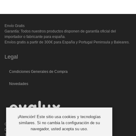
Envío Gratis
Garantía: Todos nuestros productos disponen de garantía oficial del
importador o fabricante para españa.
Envíos gratis a partir de 300€ para España y Portugal Peninsula y Baleares.
Legal
Condiciones Generales de Compra
Novedades
¡Atención! Este sitio usa cookies y tecnologías
similares. Si no cambia la configuración de su
C/. Laforja, 46
navegador, usted acepta su uso.
08006 BARCELONA (ESPAÑA)
Teléfono: 933 210 593 - 619 711 900