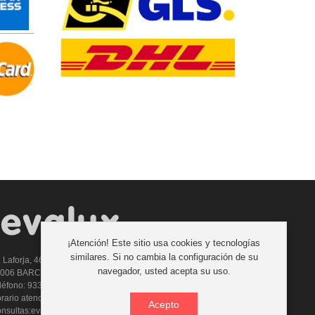
¡Atención! Este sitio usa cookies y tecnologías
similares. Si no cambia la configuración de su
. Laforja, 46
navegador, usted acepta su uso.
8006 BARCELONA (ESPAÑA)
léfono: 933 210 593 - 619 711 900
rario atencion telefonica: 9:00 a 14:00 Tardes con cita previa
Acepto
nsultas:evalux@evalux.com