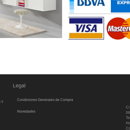
Legal
l
Condiciones Generales de Compra
a y
C/
Novedades
0
Te
Ho
Co