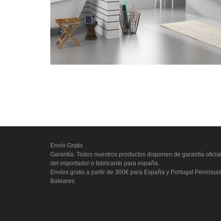
Envío Gratis
Garantía: Todos nuestros productos disponen de garantía oficia
del importador o fabricante para españa.
Envíos gratis a partir de 300€ para España y Portugal Peninsul
Baleares.