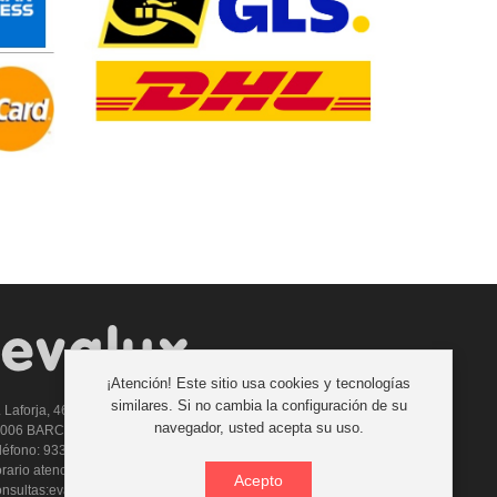
¡Atención! Este sitio usa cookies y tecnologías
similares. Si no cambia la configuración de su
. Laforja, 46
navegador, usted acepta su uso.
8006 BARCELONA (ESPAÑA)
léfono: 933 210 593 - 619 711 900
rario atencion telefonica: 9:00 a 14:00 Tardes con cita previa
Acepto
nsultas:evalux@evalux.com