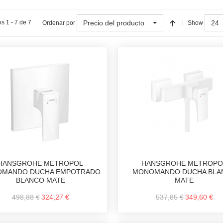
Precio del producto
24
s 1 - 7 de 7
Ordenar por
Show
HANSGROHE METROPOL
HANSGROHE METROPO
MANDO DUCHA EMPOTRADO
MONOMANDO DUCHA BLA
BLANCO MATE
MATE
498,88 €
324,27 €
537,85 €
349,60 €