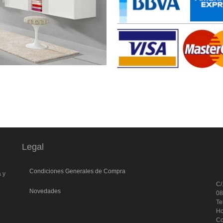
Legal
l
Condiciones Generales de Compra
a y
C/
Novedades
0
Te
Ho
Co