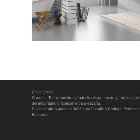
Envío Gratis
Garantía: Todos nuestros productos disponen de garantía oficia
del importador o fabricante para españa.
Envíos gratis a partir de 300€ para España y Portugal Peninsul
Baleares.