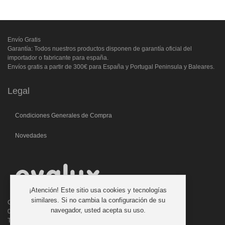
Envío Gratis
Garantía: Todos nuestros productos disponen de garantía oficial del
importador o fabricante para españa.
Envíos gratis a partir de 300€ para España y Portugal Peninsula y Baleares.
Legal
Condiciones Generales de Compra
Novedades
¡Atención! Este sitio usa cookies y tecnologías
similares. Si no cambia la configuración de su
C/. Laforja, 46
navegador, usted acepta su uso.
08006 BARCELONA (ESPAÑA)
Teléfono: 933 210 593 - 619 711 900