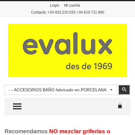
Login
Mi cuenta
Contacto: +34 933.210.593 +34 619 711 900
Buscar
Busc
- - ACCESORIOS BAÑO fabricado en PORCELANA
TOGGLE MENU
Recomendamos
NO mezclar griferías o