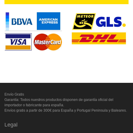
Envío Gratis
Garantía: Todos nuestros productos disponen de garantía oficial del
importador o fabricante para españa.
Envíos gratis a partir de 300€ para España y Portugal Peninsula y Baleares.
Legal