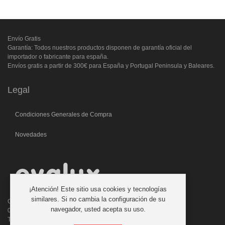
Envío Gratis
Garantía: Todos nuestros productos disponen de garantía oficial del
importador o fabricante para españa.
Envíos gratis a partir de 300€ para España y Portugal Peninsula y Baleares.
Legal
Condiciones Generales de Compra
Novedades
¡Atención! Este sitio usa cookies y tecnologías
similares. Si no cambia la configuración de su
C/. Laforja, 46
navegador, usted acepta su uso.
08006 BARCELONA (ESPAÑA)
Teléfono: 933 210 593 - 619 711 900